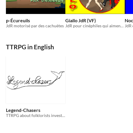
p-Écureuils
Giallo JdR (VF)
Noc
JdR motorisé par des cachuètes
JdR pour cinéphiles qui aiment le sang
TTRPG in English
Legend-Chasers
TTRPG about folklorists investigating the reality of local stories.