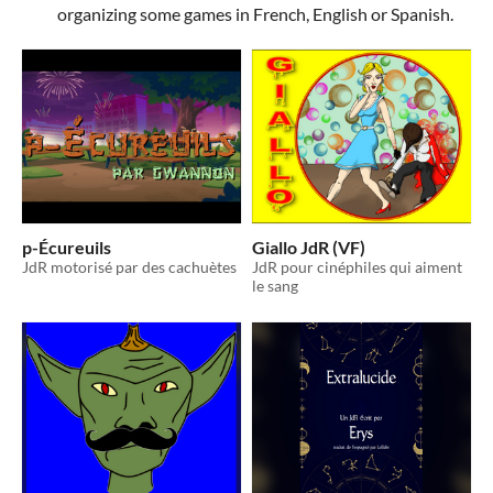
organizing some games in French, English or Spanish.
p-Écureuils
Giallo JdR (VF)
JdR motorisé par des cachuètes
JdR pour cinéphiles qui aiment
le sang