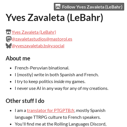
Follow Yves Zavaleta (LeBahr)
Yves Zavaleta (LeBahr)
Yves Zavaleta (LeBahr)
@zavaletastudios@mastorol.es
@yveszavaletab.bsky.social
About me
French-Peruvian binational.
I (mostly) write in both Spanish and French.
I try to keep politics
inside
my games.
I never use AI in any way for any of my creations.
Other stuff I do
I am a
translator for PTGPTB.fr
, mostly Spanish
language TTRPG culture to French speakers.
You'll find me at the Rolling Languages Discord,