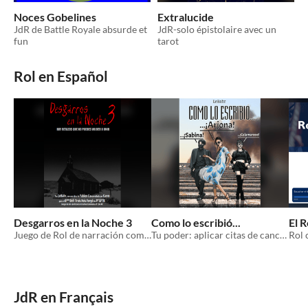
Noces Gobelines
Extralucide
JdR de Battle Royale absurde et
JdR-solo épistolaire avec un
fun
tarot
Rol en Español
Desgarros en la Noche 3
Como lo escribió...
El 
Juego de Rol de narración compartida para simular Slashers
Tu poder: aplicar citas de canciones a la realidad.
JdR en Français