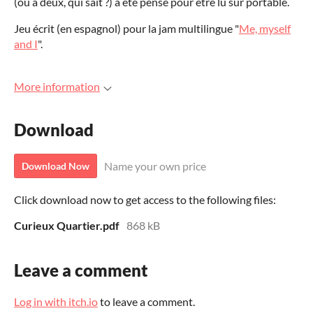
(ou à deux, qui sait ?) a été pensé pour être lu sur portable.
Jeu écrit (en espagnol) pour la jam multilingue "
Me, myself
and I
".
More information
Download
Name your own price
Download Now
Click download now to get access to the following files:
Curieux Quartier.pdf
868 kB
Leave a comment
Log in with itch.io
to leave a comment.